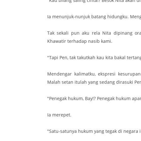
"Kau bilang saling cinta!? Besok Nita akan d
Ia menunjuk-nunjuk batang hidungku. Meng
Tak sekali pun aku rela Nita dipinang or
Khawatir terhadap nasib kami.
"Tapi Pen, tak takutkah kau kita bakal tert
Mendengar kalimatku, ekspresi kesurupan
Malah setan itulah yang sedang dirasuki Pe
"Penegak hukum, Bay!? Penegak hukum apan
Ia merepet.
"Satu-satunya hukum yang tegak di negara i