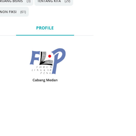
RUANG BISNIS
(3)
TENTANG KITA
(29)
NON FIKSI
(61)
PROFILE