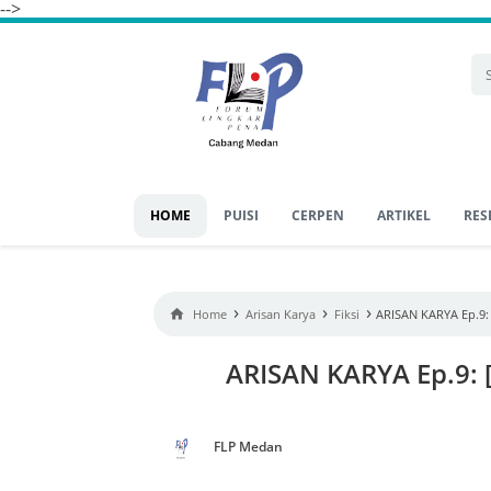
-->
HOME
PUISI
CERPEN
ARTIKEL
RES
›
›
›

Home
Arisan Karya
Fiksi
ARISAN KARYA Ep.9:
ARISAN KARYA Ep.9: 
FLP Medan