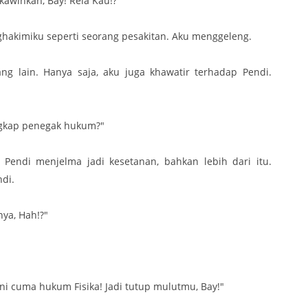
ikawinkan, Bay! Rela Kau!?"
hakimiku seperti seorang pesakitan. Aku menggeleng.
ang lain. Hanya saja, aku juga khawatir terhadap Pendi.
angkap penegak hukum?"
 Pendi menjelma jadi kesetanan, bahkan lebih dari itu.
ndi.
ya, Hah!?"
ni cuma hukum Fisika! Jadi tutup mulutmu, Bay!"