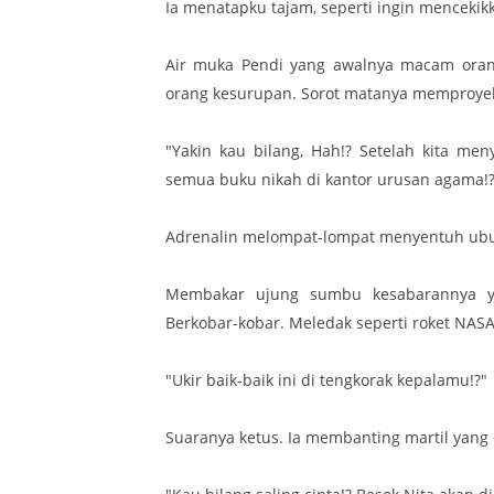
Ia menatapku tajam, seperti ingin menceki
Air muka Pendi yang awalnya macam orang
orang kesurupan. Sorot matanya memproyeks
"Yakin kau bilang, Hah!? Setelah kita me
semua buku nikah di kantor urusan agama!? 
Adrenalin melompat-lompat menyentuh ub
Membakar ujung sumbu kesabarannya yan
Berkobar-kobar. Meledak seperti roket NASA
"Ukir baik-baik ini di tengkorak kepalamu!?"
Suaranya ketus. Ia membanting martil yang