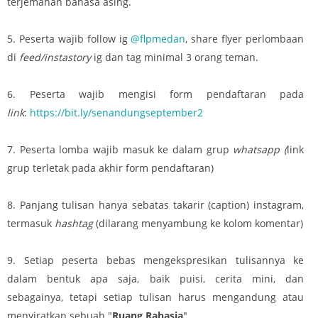
terjemahan bahasa asing.
5. Peserta wajib follow ig
@flpmedan
, share flyer perlombaan
di
feed/instastory
ig dan tag minimal 3 orang teman.
6. Peserta wajib mengisi form pendaftaran pada
link
:
https://bit.ly/senandungseptember2
7. Peserta lomba wajib masuk ke dalam grup
whatsapp (
link
grup terletak pada akhir form pendaftaran)
8. Panjang tulisan hanya sebatas takarir (caption) instagram,
termasuk
hashtag
(dilarang menyambung ke kolom komentar)
9. Setiap peserta bebas mengekspresikan tulisannya ke
dalam bentuk apa saja, baik puisi, cerita mini, dan
sebagainya, tetapi setiap tulisan harus mengandung atau
menyiratkan sebuah "
Ruang Rahasia
"