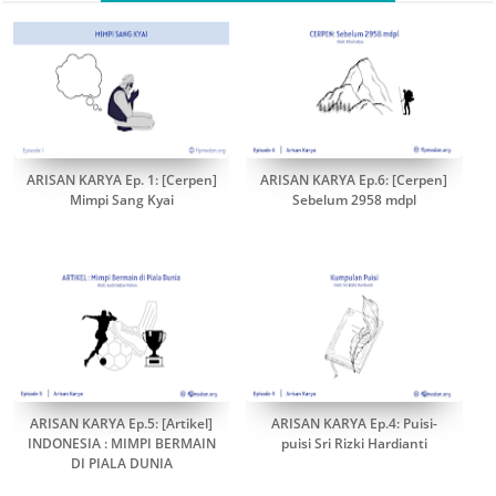
ARISAN KARYA Ep. 1: [Cerpen]
ARISAN KARYA Ep.6: [Cerpen]
Mimpi Sang Kyai
Sebelum 2958 mdpl
ARISAN KARYA Ep.5: [Artikel]
ARISAN KARYA Ep.4: Puisi-
INDONESIA : MIMPI BERMAIN
puisi Sri Rizki Hardianti
DI PIALA DUNIA