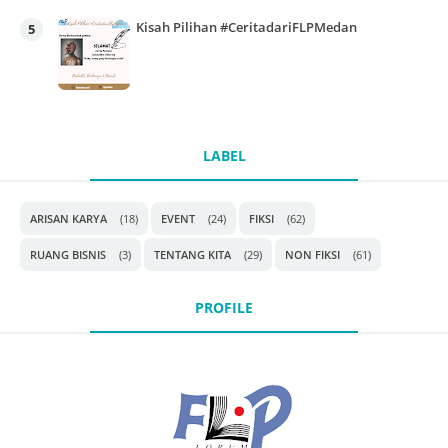
Kisah Pilihan #CeritadariFLPMedan
LABEL
ARISAN KARYA
(18)
EVENT
(24)
FIKSI
(62)
RUANG BISNIS
(3)
TENTANG KITA
(29)
NON FIKSI
(61)
PROFILE