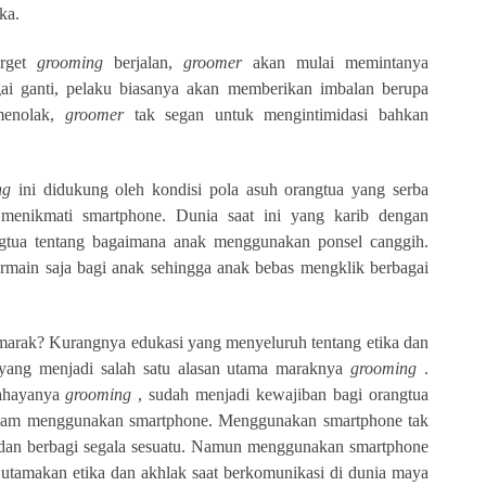
ka.
arget
grooming
berjalan,
groomer
akan mulai memintanya
ai ganti, pelaku biasanya akan memberikan imbalan berupa
menolak,
groomer
tak segan untuk mengintimidasi bahkan
ng
ini didukung oleh kondisi pola asuh orangtua yang serba
 menikmati smartphone. Dunia saat ini yang karib dengan
gtua tentang bagaimana anak menggunakan ponsel canggih.
rmain saja bagi anak sehingga anak bebas mengklik berbagai
marak? Kurangnya edukasi yang menyeluruh tentang etika dan
 yang menjadi salah satu alasan utama maraknya
grooming
.
bahayanya
grooming
, sudah menjadi kewajiban bagi orangtua
lam menggunakan smartphone. Menggunakan smartphone tak
 dan berbagi segala sesuatu. Namun menggunakan smartphone
u utamakan etika dan akhlak saat berkomunikasi di dunia maya