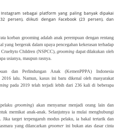
, Instagram sebagai platform yang paling banyak dipakai
2 persen), diikuti dengan Facebook (23 persen), dan
-rata korban grooming adalah anak perempuan dengan rentang
onal yang bergerak dalam upaya pencegahan kekerasan terhadap
Crueltyto
Children (NSPCC),
grooming
dapat dilakukan oleh
rapa usianya, maupun rasnya.
puan dan Perlindungan Anak (KemenPPPA) Indonesia
 2016 lalu. Namun, kasus ini baru dikenal oleh masyarakat
ming
pada 2019 telah terjadi lebih dari 236 kali di beberapa
pelaku
grooming
) akan menyamar menjadi orang lain dan
untuk memikat anak-anak. Selanjutnya ia mulai menghubungi
). Jika target terpengaruh modus pelaku, ia bakal tertarik dan
 asmara yang dilancarkan
groomer
ini bukan atas dasar cinta