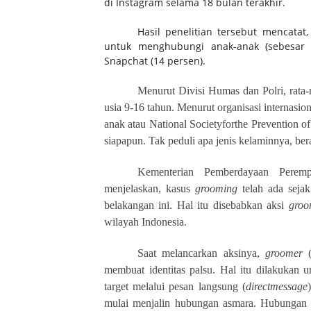
di Instagram selama 18 bulan terakhir.
Hasil penelitian tersebut mencatat
untuk menghubungi anak-anak (sebesar 3
Snapchat (14 persen).
Menurut Divisi Humas dan Polri, rata
usia 9-16 tahun. Menurut organisasi internasi
anak atau National Societyforthe
Prevention
of
siapapun. Tak peduli apa jenis kelaminnya, be
Kementerian Pemberdayaan Perem
menjelaskan, kasus
grooming
telah ada sejak
belakangan ini. Hal itu disebabkan aksi
groo
wilayah Indonesia.
Saat melancarkan aksinya,
groomer
(
membuat identitas palsu. Hal itu dilakukan 
target melalui pesan langsung (
directmessage
mulai menjalin hubungan asmara. Hubungan