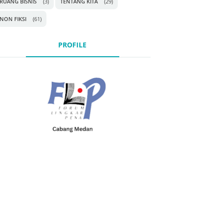
RUANG BISNIS
(3)
TENTANG KITA
(29)
NON FIKSI
(61)
PROFILE