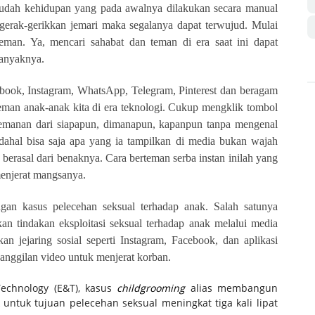
udah kehidupan yang pada awalnya dilakukan secara manual
gerak-gerikkan jemari maka segalanya dapat terwujud. Mulai
teman. Ya, mencari sahabat dan teman di era saat ini dapat
banyaknya.
ebook, Instagram, WhatsApp, Telegram, Pinterest dan beragam
teman anak-anak kita di era teknologi. Cukup mengklik tombol
emanan dari siapapun, dimanapun, kapanpun tanpa mengenal
dahal bisa saja apa yang ia tampilkan di media bukan wajah
 berasal dari benaknya. Cara berteman serba instan inilah yang
menjerat mangsanya.
ngan kasus pelecehan seksual terhadap anak. Salah satunya
 tindakan eksploitasi seksual terhadap anak melalui media
n jejaring sosial seperti Instagram, Facebook, dan aplikasi
panggilan video untuk menjerat korban.
echnology (E&T), kasus
childgrooming
alias membangun
ntuk tujuan pelecehan seksual meningkat tiga kali lipat