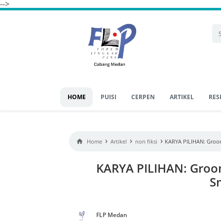
-->
HOME
PUISI
CERPEN
ARTIKEL
RES
›
›
›

Home
Artikel
non fiksi
KARYA PILIHAN: Groom
KARYA PILIHAN: Groom
S
FLP Medan