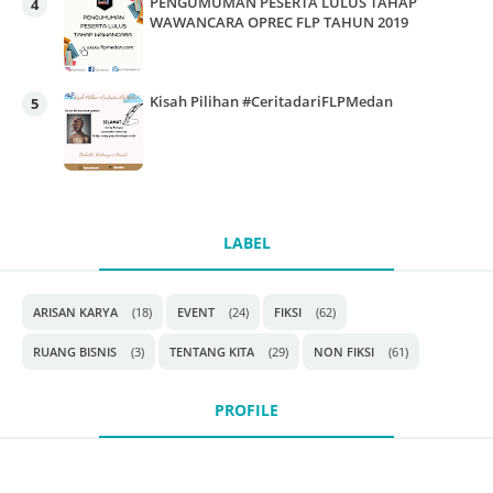
PENGUMUMAN PESERTA LULUS TAHAP
WAWANCARA OPREC FLP TAHUN 2019
Kisah Pilihan #CeritadariFLPMedan
LABEL
ARISAN KARYA
(18)
EVENT
(24)
FIKSI
(62)
RUANG BISNIS
(3)
TENTANG KITA
(29)
NON FIKSI
(61)
PROFILE